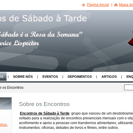
Página Inicial
Mapa do 
OS
SOBRE NÓS
EVENTOS
DEPOIMENTOS
ARTIGOS
EN
e os Encontros
Sobre os Encontros
Encontros de Sábado à Tarde
: grupo que nasceu de um desdobramen
voltado para a realização de encontros presenciais mensais com o ob
acolhimento e apoio a pessoas com transtornos alimentares, utilizand
hoo.
instrumentos: oficinas, debates de livros e filmes, entre outros.