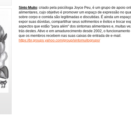
Sinto Muito
: criado pela psicóloga Joyce Peu, é um grupo de apoio o
alimentares, cujo objetivo é promover um espaço de expressão no qu
sobre corpo e comida são legitimadas e discutidas. É ainda um esp
expor suas dúvidas, compartilhar seus sofrimentos e êxitos e trocar e
aspectos que estão "para além" dos sintomas alimentares e, muitas vez
trás destes. Ativo e em amadurecimento desde 2002, o funcionamento
que os membros recebem nas suas caixas de entrada de e-mail.
https://br.groups.yahoo.com/group/sintomuitogrupo/