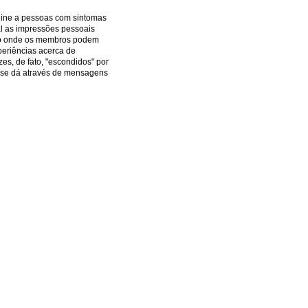
nline a pessoas com sintomas
al as impressões pessoais
aço onde os membros podem
xperiências acerca de
es, de fato, "escondidos" por
 se dá através de mensagens