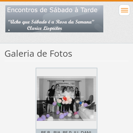
Galeria de Fotos
RE R., BIA, RE P. JU, DANI,