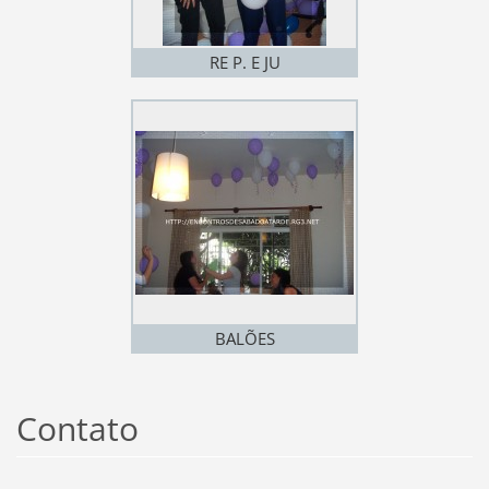
RE P. E JU
BALÕES
Contato