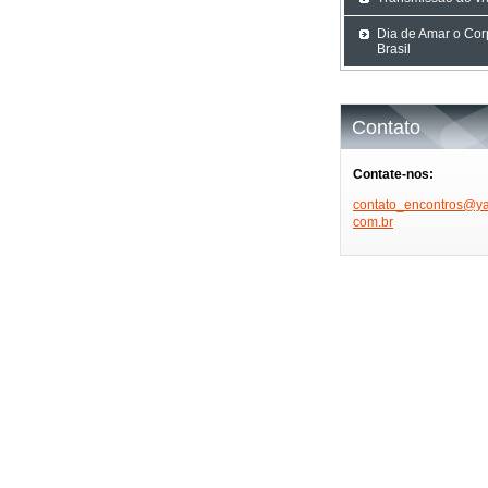
Dia de Amar o Cor
Brasil
Contato
Contate-nos:
contato_
encontro
s@ya
com.br