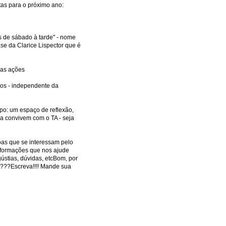
tas para o próximo ano:
s de sábado à tarde" - nome
se da Clarice Lispector que é
, as ações
os - independente da
po: um espaço de reflexão,
ma convivem com o TA - seja
as que se interessam pelo
nformações que nos ajude
ústias, dúvidas, etcBom, por
s???Escreva!!!! Mande sua