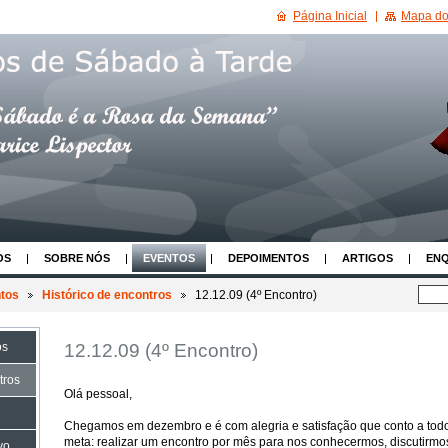
Página Inicial
Mapa do 
OS
SOBRE NÓS
EVENTOS
DEPOIMENTOS
ARTIGOS
EN
tos
Histórico de encontros
12.12.09 (4º Encontro)
12.12.09 (4º Encontro)
os
tros
Olá pessoal,
Chegamos em dezembro e é com alegria e satisfação que conto a to
meta: realizar um encontro por mês para nos conhecermos, discutirmo
vo