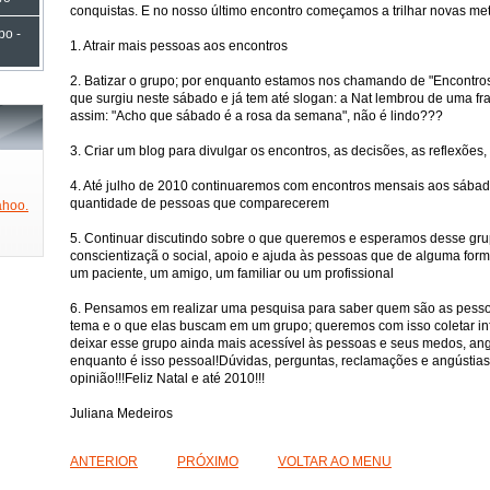
conquistas. E no nosso último encontro começamos a trilhar novas me
po -
1. Atrair mais pessoas aos encontros
2. Batizar o grupo; por enquanto estamos nos chamando de "Encontro
que surgiu neste sábado e já tem até slogan: a Nat lembrou de uma fra
assim: "Acho que sábado é a rosa da semana", não é lindo???
3. Criar um blog para divulgar os encontros, as decisões, as reflexões
4. Até julho de 2010 continuaremos com encontros mensais aos sábad
quantidade de pessoas que comparecerem
hoo.
5. Continuar discutindo sobre o que queremos e esperamos desse gru
conscientizaçã o social, apoio e ajuda às pessoas que de alguma for
um paciente, um amigo, um familiar ou um profissional
6. Pensamos em realizar uma pesquisa para saber quem são as pesso
tema e o que elas buscam em um grupo; queremos com isso coletar i
deixar esse grupo ainda mais acessível às pessoas e seus medos, ang
enquanto é isso pessoal!Dúvidas, perguntas, reclamações e angústia
opinião!!!Feliz Natal e até 2010!!!
Juliana Medeiros
ANTERIOR
PRÓXIMO
VOLTAR AO MENU